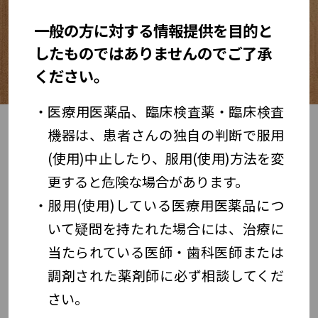
一般の方に対する情報提供を目的と
メニューを開く
したものではありませんのでご了承
ください。
医療用医薬品、臨床検査薬・臨床検査
機器は、患者さんの独自の判断で服用
説明会の詳細
(使用)中止したり、服用(使用)方法を変
更すると危険な場合があります。
2026年6月22日（月） 13:00〜
服用(使用)している医療用医薬品につ
13:30 [開場 12:30 ]
いて疑問を持たれた場合には、治療に
当たられている医師・歯科医師または
ゾコーバ錠 Web説明会
調剤された薬剤師に必ず相談してくだ
さい。
ゾコーバ錠の有効性・安全性についてご