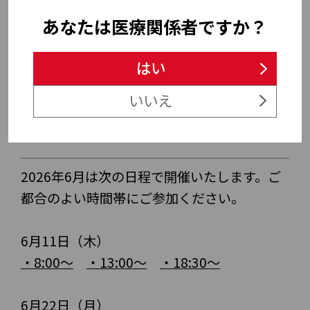
紹介します。
本Web説明会では、5学会による新型コ
あなたは医療関係者ですか？
ロナウイルス感染症診療の指針を中心に
ご紹介します。
はい
塩野義製薬株式会社
いいえ
ゾコーバ/ゾフルーザ専任スタッフ
2026年6月は次の日程で開催いたします。ご
都合のよい時間帯にご参加ください。
6月11日（木）
・8:00～
・13:00～
・18:30～
6月22日（月）