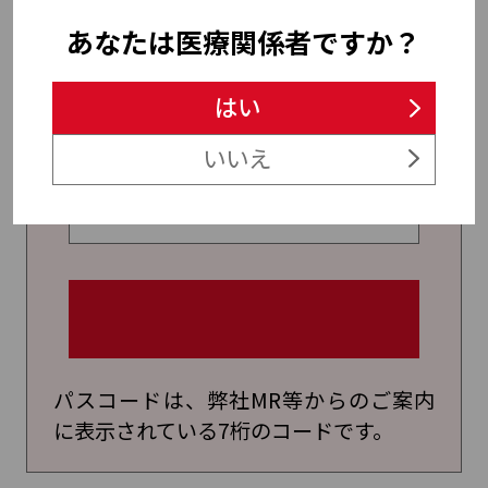
約済の講演会のみ講演会一覧に表示され
ます。
あなたは医療関係者ですか？
パスコードを入力し講演会の
はい
予約・視聴画面を表示
いいえ
パスコードは、弊社MR等からのご案内
に表示されている7桁のコードです。