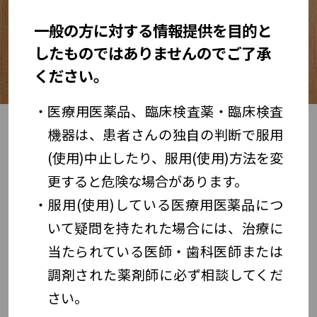
一般の方に対する情報提供を目的と
メニューを開く
したものではありませんのでご了承
ください。
医療用医薬品、臨床検査薬・臨床検査
機器は、患者さんの独自の判断で服用
本日の地域Web講演会
(使用)中止したり、服用(使用)方法を変
各地域の状況やニーズに応じて、塩野義製薬株
更すると危険な場合があります。
式会社が主催または共催する地域型のWeb講
服用(使用)している医療用医薬品につ
演会をご案内しておりますので、ぜひご視聴く
いて疑問を持たれた場合には、治療に
ださい。
当たられている医師・歯科医師または
調剤された薬剤師に必ず相談してくだ
さい。
参加者限定の講演会につきましては、予